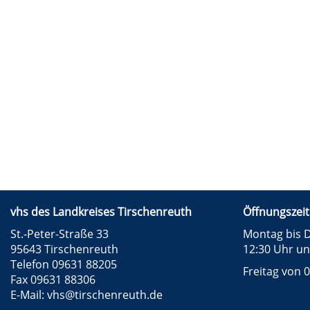
vhs des Landkreises Tirschenreuth
Öffnungszeit
St.-Peter-Straße 33
Montag bis D
95643 Tirschenreuth
12:30 Uhr un
Telefon 09631 88205
Freitag von 0
Fax 09631 88306
E-Mail:
vhs@tirschenreuth.de