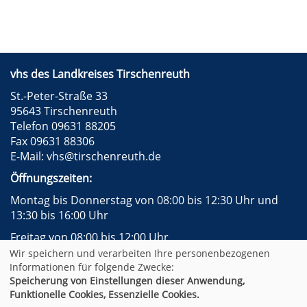
vhs des Landkreises Tirschenreuth
St.-Peter-Straße 33
95643 Tirschenreuth
Telefon 09631 88205
Fax 09631 88306
E-Mail:
vhs@tirschenreuth.de
Öffnungszeiten:
Montag bis Donnerstag von 08:00 bis 12:30 Uhr und
13:30 bis 16:00 Uhr
Freitag von 08:00 bis 12:00 Uhr
Wir speichern und verarbeiten Ihre personenbezogenen
Instagram
Facebook
Impressum
AGB
Informationen für folgende Zwecke:
Datenschutzerklärung
Widerrufsformular
Speicherung von Einstellungen dieser Anwendung,
Newsletter
Sitemap
Funktionelle Cookies, Essenzielle Cookies.