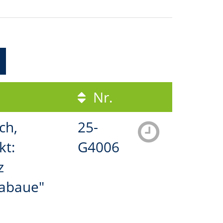
Nr.
ch,
25-
kt:
G4006
z
abaue"