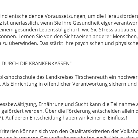
ind entscheidende Voraussetzungen, um die Herausforderu
ist unerlässlich, wenn Sie Ihre Gesundheit eigenverantwor
 einem gesunden Lebensstil gehört, wie Sie Stress abbauen,
önnen. Lernen Sie von den Sichtweisen anderer Menschen, e
 zu überwinden. Das stärkt Ihre psychischen und physischen
 DURCH DIE KRANKENKASSEN"
olkshochschule des Landkreises Tirschenreuth ein hochwer
ls Einrichtung in öffentlicher Verantwortung sichern und e
essbewältigung, Ernährung und Sucht kann die Teilnahme
gefördert werden. Über die Förderung entscheiden allein d
). Auf deren Entscheidung haben wir keinerlei Einfluss!
riterien können sich von den Qualitätskriterien der Volks
ren uns in unseren Gesundheitsangeboten zusätzlich zu den 