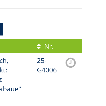
Nr.
ch,
25-
kt:
G4006
z
abaue"