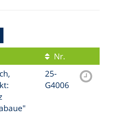
Nr.
ch,
25-
kt:
G4006
z
abaue"