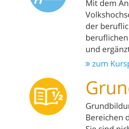
Mit dem Ang
Volkshochs
der berufli
beruflichen
und ergänzt
zum Kurs
Grun
Grundbildu
Bereichen d
Sie sind ni