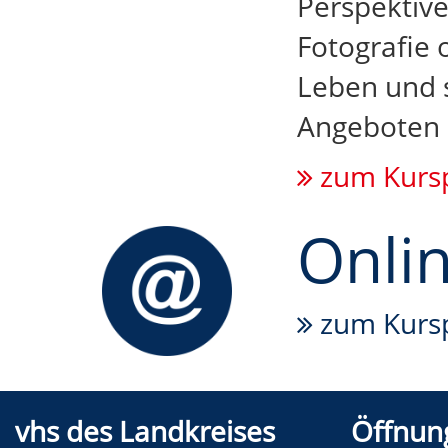
Perspektive
Fotografie 
Leben und s
Angeboten d
zum Kurs
Onli
zum Kurs
vhs des Landkreises
Öffnung