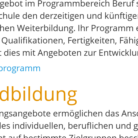
ebot im Programmbereich Beruf ste
chule den derzeitigen und künftig
chen Weiterbildung. Ihr Programm
 Qualifikationen, Fertigkeiten, F
 dies mit Angeboten zur Entwicklun
programm
dbildung
ngsangebote ermöglichen das Ansch
es individuellen, beruflichen und g
cht auf bestimmte Zielgruppen besc