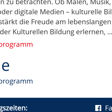
n zu betrachten. Ob Malen, Musik, 
oder digitale Medien – kulturelle B
tärkt die Freude am lebenslangen
er Kulturellen Bildung erlernen,
..
programm
ne
programm
szeiten:
F