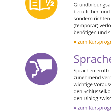
Grundbildungsan
beruflichen und 
sondern richten 
(temporär) verl
benötigen und 
zum Kurspro
Sprach
Sprachen eröffne
zunehmend verne
wichtige Vorauss
den Schlüsselko
den Dialog zwis
zum Kurspro