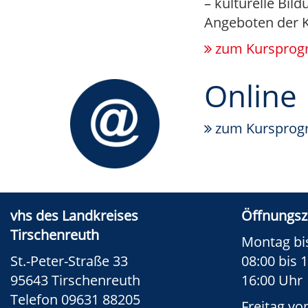
– kulturelle Bil
Angeboten der K
zum Kurspro
Online
zum Kurspro
vhs des Landkreises
Öffnungsz
Tirschenreuth
Montag bi
St.-Peter-Straße 33
08:00 bis 
95643 Tirschenreuth
16:00 Uhr
Telefon 09631 88205
Freitag vo