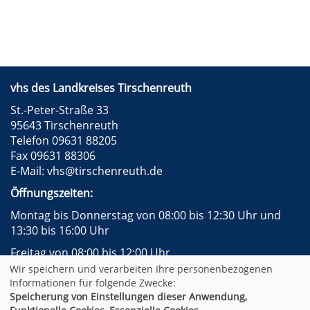
vhs des Landkreises Tirschenreuth
St.-Peter-Straße 33
95643 Tirschenreuth
Telefon 09631 88205
Fax 09631 88306
E-Mail:
vhs@tirschenreuth.de
Öffnungszeiten:
Montag bis Donnerstag von 08:00 bis 12:30 Uhr und
13:30 bis 16:00 Uhr
Freitag von 08:00 bis 12:00 Uhr
Wir speichern und verarbeiten Ihre personenbezogenen
Instagram
Facebook
Impressum
AGB
Informationen für folgende Zwecke:
Datenschutzerklärung
Widerrufsformular
Speicherung von Einstellungen dieser Anwendung,
Newsletter
Sitemap