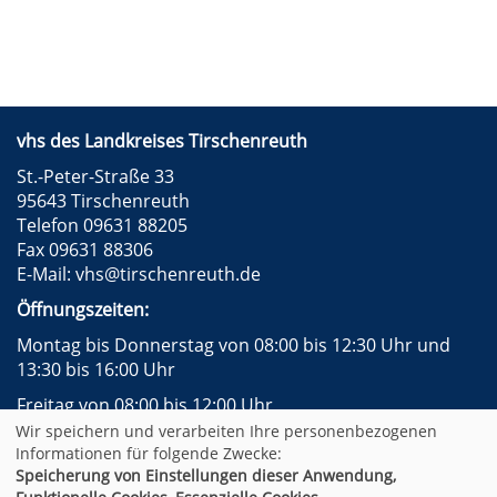
vhs des Landkreises Tirschenreuth
St.-Peter-Straße 33
95643 Tirschenreuth
Telefon 09631 88205
Fax 09631 88306
E-Mail:
vhs@tirschenreuth.de
Öffnungszeiten:
Montag bis Donnerstag von 08:00 bis 12:30 Uhr und
13:30 bis 16:00 Uhr
Freitag von 08:00 bis 12:00 Uhr
Wir speichern und verarbeiten Ihre personenbezogenen
Instagram
Facebook
Impressum
AGB
Informationen für folgende Zwecke:
Datenschutzerklärung
Widerrufsformular
Speicherung von Einstellungen dieser Anwendung,
Newsletter
Sitemap