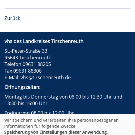
Zurück
vhs des Landkreises Tirschenreuth
St.-Peter-Straße 33
95643 Tirschenreuth
Telefon 09631 88205
Fax 09631 88306
E-Mail:
vhs@tirschenreuth.de
Öffnungszeiten:
Montag bis Donnerstag von 08:00 bis 12:30 Uhr und
13:30 bis 16:00 Uhr
Freitag von 08:00 bis 12:00 Uhr
Wir speichern und verarbeiten Ihre personenbezogenen
Instagram
Facebook
Impressum
AGB
Informationen für folgende Zwecke:
Datenschutzerklärung
Widerrufsformular
Speicherung von Einstellungen dieser Anwendung,