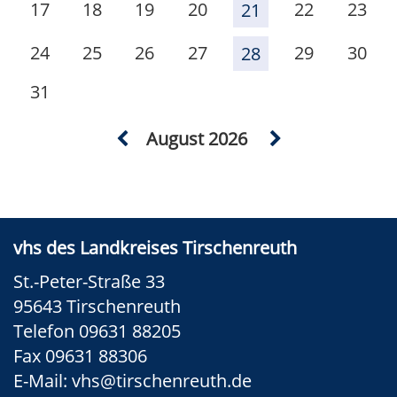
17
18
19
20
22
23
21
24
25
26
27
29
30
28
31
August 2026
vhs des Landkreises Tirschenreuth
St.-Peter-Straße 33
95643 Tirschenreuth
Telefon 09631 88205
Fax 09631 88306
E-Mail:
vhs@tirschenreuth.de