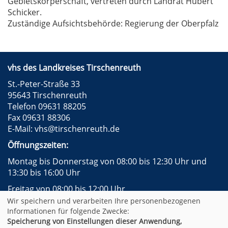
Gebietskörperschaft, vertreten durch Landrat Hubert
Schicker.
Zuständige Aufsichtsbehörde: Regierung der Oberpfalz
vhs des Landkreises Tirschenreuth
St.-Peter-Straße 33
95643 Tirschenreuth
Telefon 09631 88205
Fax 09631 88306
E-Mail:
vhs@tirschenreuth.de
Öffnungszeiten:
Montag bis Donnerstag von 08:00 bis 12:30 Uhr und
13:30 bis 16:00 Uhr
Freitag von 08:00 bis 12:00 Uhr
Wir speichern und verarbeiten Ihre personenbezogenen
Instagram
Facebook
Impressum
AGB
Informationen für folgende Zwecke:
Datenschutzerklärung
Widerrufsformular
Speicherung von Einstellungen dieser Anwendung,