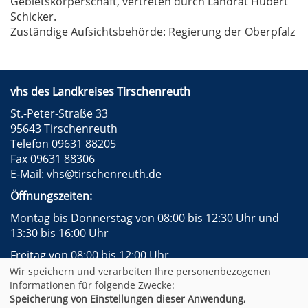
Gebietskörperschaft, vertreten durch Landrat Hubert
Schicker.
Zuständige Aufsichtsbehörde: Regierung der Oberpfalz
vhs des Landkreises Tirschenreuth
St.-Peter-Straße 33
95643 Tirschenreuth
Telefon 09631 88205
Fax 09631 88306
E-Mail:
vhs@tirschenreuth.de
Öffnungszeiten:
Montag bis Donnerstag von 08:00 bis 12:30 Uhr und
13:30 bis 16:00 Uhr
Freitag von 08:00 bis 12:00 Uhr
Wir speichern und verarbeiten Ihre personenbezogenen
Instagram
Facebook
Impressum
AGB
Informationen für folgende Zwecke:
Datenschutzerklärung
Widerrufsformular
Speicherung von Einstellungen dieser Anwendung,