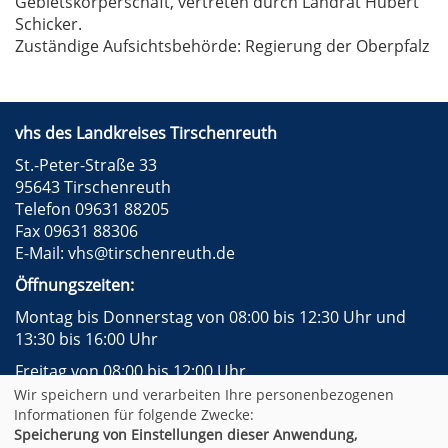
Gebietskörperschaft, vertreten durch Landrat Hubert
Schicker.
Zuständige Aufsichtsbehörde: Regierung der Oberpfalz
vhs des Landkreises Tirschenreuth
St.-Peter-Straße 33
95643 Tirschenreuth
Telefon 09631 88205
Fax 09631 88306
E-Mail:
vhs@tirschenreuth.de
Öffnungszeiten:
Montag bis Donnerstag von 08:00 bis 12:30 Uhr und
13:30 bis 16:00 Uhr
Freitag von 08:00 bis 12:00 Uhr
Wir speichern und verarbeiten Ihre personenbezogenen
Instagram
Facebook
Impressum
AGB
Informationen für folgende Zwecke:
Datenschutzerklärung
Widerrufsformular
Speicherung von Einstellungen dieser Anwendung,