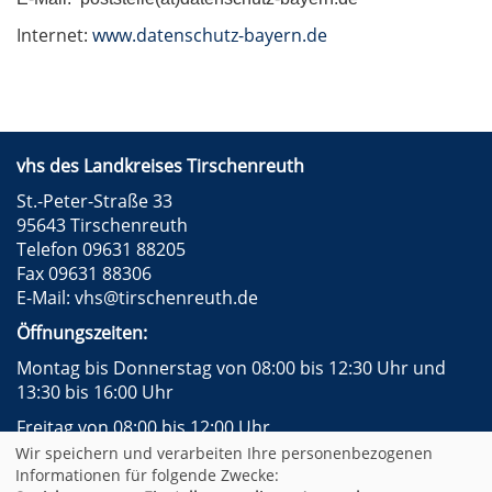
Internet:
www.datenschutz-bayern.de
vhs des Landkreises Tirschenreuth
St.-Peter-Straße 33
95643 Tirschenreuth
Telefon 09631 88205
Fax 09631 88306
E-Mail:
vhs@tirschenreuth.de
Öffnungszeiten:
Montag bis Donnerstag von 08:00 bis 12:30 Uhr und
13:30 bis 16:00 Uhr
Freitag von 08:00 bis 12:00 Uhr
Wir speichern und verarbeiten Ihre personenbezogenen
Instagram
Facebook
Impressum
AGB
Informationen für folgende Zwecke: