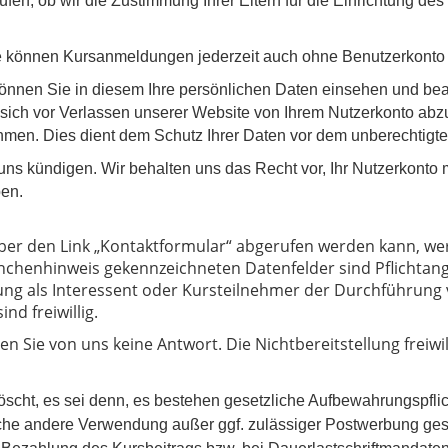
en, ob wir die Zustimmung Ihrer Eltern für die Einrichtung des
 Sie können Kursanmeldungen jederzeit auch ohne Benutzerkont
nen Sie in diesem Ihre persönlichen Daten einsehen und bearb
, sich vor Verlassen unserer Website von Ihrem Nutzerkonto ab
men. Dies dient dem Schutz Ihrer Daten vor dem unberechtigten 
uns kündigen. Wir behalten uns das Recht vor, Ihr Nutzerkonto 
ben.
ber den Link „Kontaktformular“ abgerufen werden kann, w
nchenhinweis gekennzeichneten Datenfelder sind Pflichtan
llung als Interessent oder Kursteilnehmer der Durchführun
d freiwillig.
n Sie von uns keine Antwort. Die Nichtbereitstellung freiwil
scht, es sei denn, es bestehen gesetzliche Aufbewahrungspflic
liche andere Verwendung außer ggf. zulässiger Postwerbung ges