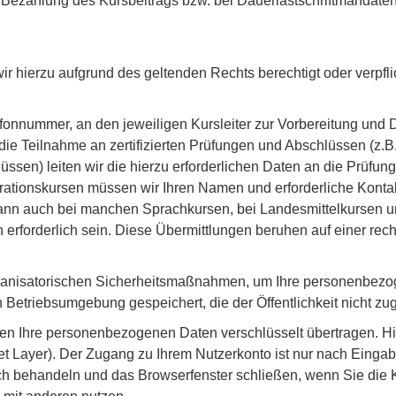
r Bezahlung des Kursbeitrags bzw. bei Dauerlastschriftmandat
ir hierzu aufgrund des geltenden Rechts berechtigt oder verpflic
onnummer, an den jeweiligen Kursleiter zur Vorbereitung und D
ie Teilnahme an zertifizierten Prüfungen und Abschlüssen (z.
ssen) leiten wir die hierzu erforderlichen Daten an die Prüfung
egrationskursen müssen wir Ihren Namen und erforderliche Kont
ann auch bei manchen Sprachkursen, bei Landesmittelkursen un
erforderlich sein. Diese Übermittlungen beruhen auf einer recht
organisatorischen Sicherheitsmaßnahmen, um Ihre personenbezo
 Betriebsumgebung gespeichert, die der Öffentlichkeit nicht zug
en Ihre personenbezogenen Daten verschlüsselt übertragen. H
 Layer). Der Zugang zu Ihrem Nutzerkonto ist nur nach Eingab
ulich behandeln und das Browserfenster schließen, wenn Sie di