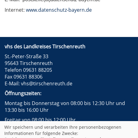
Internet:
www.datenschutz-bayern.de
vhs des Landkreises Tirschenreuth
St.-Peter-Straße 33
95643 Tirschenreuth
Telefon 09631 88205
Fax 09631 88306
E-Mail:
vhs@tirschenreuth.de
Öffnungszeiten:
Montag bis Donnerstag von 08:00 bis 12:30 Uhr und
13:30 bis 16:00 Uhr
Freitag von 08:00 bis 12:00 Uhr
Wir speichern und verarbeiten Ihre personenbezogenen
Instagram
Facebook
Impressum
AGB
Informationen für folgende Zwecke: