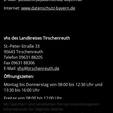
Internet:
www.datenschutz-bayern.de
vhs des Landkreises Tirschenreuth
St.-Peter-Straße 33
95643 Tirschenreuth
Telefon 09631 88205
Fax 09631 88306
E-Mail:
vhs@tirschenreuth.de
Öffnungszeiten:
Montag bis Donnerstag von 08:00 bis 12:30 Uhr und
13:30 bis 16:00 Uhr
Freitag von 08:00 bis 12:00 Uhr
Wir speichern und verarbeiten Ihre personenbezogenen
Instagram
Facebook
Impressum
AGB
Informationen für folgende Zwecke: