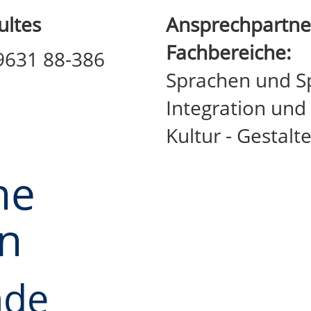
ultes
Ansprechpartner
Fachbereiche:
09631 88-386
Sprachen und S
Integration und
Kultur - Gestalt
he
in
nde