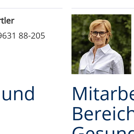
tler
09631 88-205
 und
Mitarbe
Bereic
Gesund