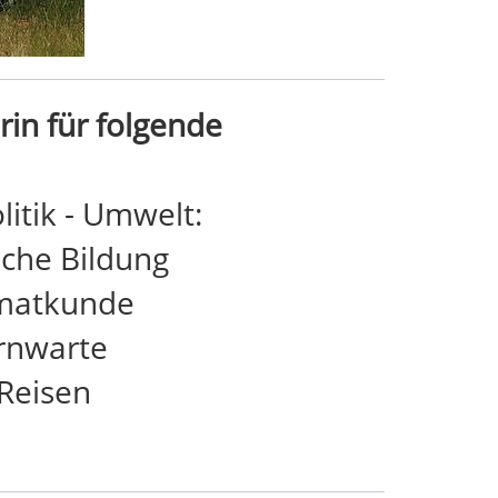
in für folgende
litik - Umwelt:
ische Bildung
imatkunde
rnwarte
Reisen