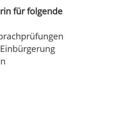
in für folgende
prachprüfungen
 Einbürgerung
en