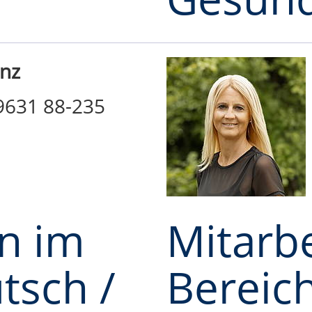
unz
09631 88-235
in im
Mitarbe
tsch /
Bereic