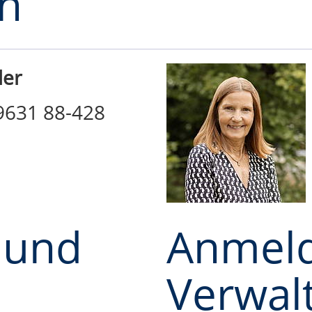
in
ler
09631 88-428
 und
Anmel
Verwal