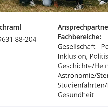
Schraml
Ansprechpartner
Fachbereiche:
09631 88-204
Gesellschaft - Po
Inklusion, Polit
Geschichte/He
Astronomie/Ste
Studienfahrten/
Gesundheit