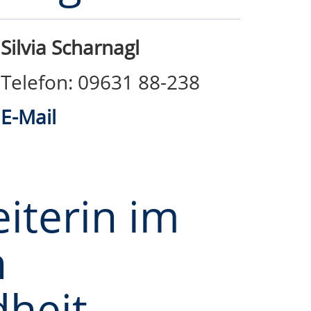
Silvia Scharnagl
Telefon: 09631 88-238
E-Mail
iterin im
h
heit