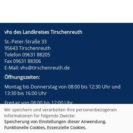
vhs des Landkreises Tirschenreuth
St.-Peter-Straße 33
95643 Tirschenreuth
Telefon 09631 88205
Fax 09631 88306
E-Mail:
vhs@tirschenreuth.de
Öffnungszeiten:
Montag bis Donnerstag von 08:00 bis 12:30 Uhr und
13:30 bis 16:00 Uhr
Freitag von 08:00 bis 12:00 Uhr
Wir speichern und verarbeiten Ihre personenbezogenen
Instagram
Facebook
Impressum
AGB
Informationen für folgende Zwecke:
Datenschutzerklärung
Widerrufsformular
Speicherung von Einstellungen dieser Anwendung,
Newsletter
Sitemap
Funktionelle Cookies, Essenzielle Cookies.