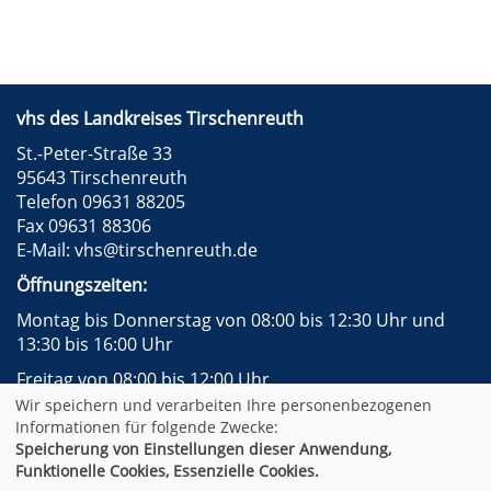
vhs des Landkreises Tirschenreuth
St.-Peter-Straße 33
95643 Tirschenreuth
Telefon 09631 88205
Fax 09631 88306
E-Mail:
vhs@tirschenreuth.de
Öffnungszeiten:
Montag bis Donnerstag von 08:00 bis 12:30 Uhr und
13:30 bis 16:00 Uhr
Freitag von 08:00 bis 12:00 Uhr
Wir speichern und verarbeiten Ihre personenbezogenen
Instagram
Facebook
Impressum
AGB
Informationen für folgende Zwecke:
Datenschutzerklärung
Widerrufsformular
Speicherung von Einstellungen dieser Anwendung,
Newsletter
Sitemap
Funktionelle Cookies, Essenzielle Cookies.